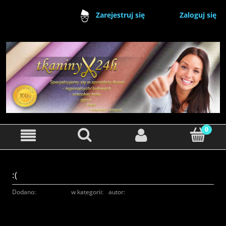
Zaloguj się
Zarejestruj się
:(
Dodano:
19-12-2024
w kategorii:
-
autor:
Zespół Tkaniny24h