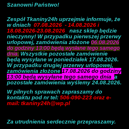
Szanowni Państwo!
Zespół Tkaniny24h uprzejmie informuje, że
w dniach
07.08.2026 - 14.08.2026 i
18.08.2026-23.08.2026
nasz sklep będzie
nieczynny! W przypadku pierwszej przerwy
urlopowej, zamówienia złożone
06.08.2026
do godziny 13:00
będą wysłane tego samego
dnia
.
Wszystkie pozostałe zamówienie
będą wysyłane w poniedziałek 17.08.2026.
W przypadku drugiej przerwy urlopowej,
zamówienia złożone
17.08.2026 do godziny
13:00 będą wysyłane tego samego dnia
a
pozostałe zamówienia wyślemy 24.08.2026.
W pilnych sprawach zapraszamy do
kontaktu pod nr tel:
506-090-223 oraz e-
mail: tkaniny24h@wp.pl
Za utrudnienia serdecznie przepraszamy.