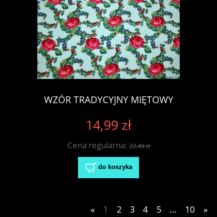
WZÓR TRADYCYJNY MIĘTOWY
14,99 zł
Cena regularna:
22,49 zł
do koszyka
«
1
2
3
4
5
...
10
»