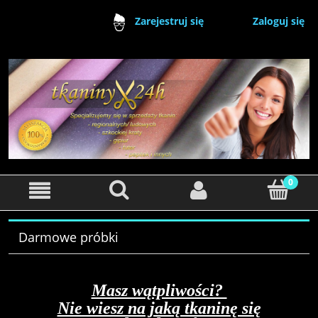
Zaloguj się
Zarejestruj się
Darmowe próbki
Masz wątpliwości?
Nie wiesz na jaką tkaninę się