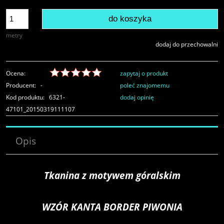
do koszyka
metry
dodaj do przechowalni
Ocena:
zapytaj o produkt
Producent:
-
poleć znajomemu
Kod produktu:
6321-
dodaj opinię
47101_20150319111107
Opis
Tkanina z motywem góralskim
WZÓR KANTA BORDER PIWONIA