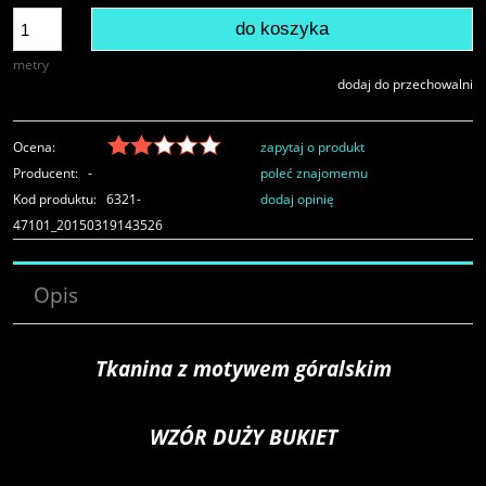
do koszyka
metry
dodaj do przechowalni
Ocena:
zapytaj o produkt
Producent:
-
poleć znajomemu
Kod produktu:
6321-
dodaj opinię
47101_20150319143526
Opis
Tkanina z motywem góralskim
WZÓR DUŻY BUKIET