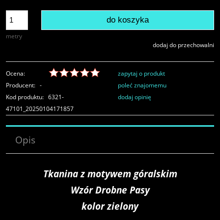
do koszyka
metry
dodaj do przechowalni
Ocena:
zapytaj o produkt
Producent:
-
poleć znajomemu
Kod produktu:
6321-
dodaj opinię
47101_20250104171857
Opis
Tkanina z motywem góralskim
Wzór Drobne Pasy
kolor zielony